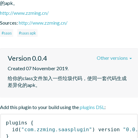
的apk。
http://www.zzming.cn/
Sources:
http://www.zzming.cn/
#saas
#saas apk
Version 0.0.4
Other versions
Created 07 November 2019.
给你的class文件加入一些垃圾代码，使同一套代码生成
差异化的apk。
Add this plugin to your build using the
plugins DSL
:
plugins
{
id
(
"com.zzming.saasplugin"
)
 version 
"0.0
}