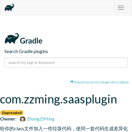
Togg
navig
Search Gradle plugins
Report incorrect plugin description
com.zzming.saasplugin
Deprecated
Owner:
ZhongZiMing
给你的class文件加入一些垃圾代码，使同一套代码生成差异化