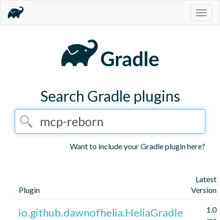
Togg
navig
Search Gradle plugins
Want to include your Gradle plugin here?
Latest
Plugin
Version
1.0
io.github.dawnofhelia.HeliaGradle